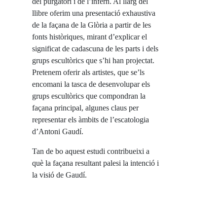
del purgatori i de l’infern. Al llarg del
llibre oferim una presentació exhaustiva
de la façana de la Glòria a partir de les
fonts històriques, mirant d’explicar el
significat de cadascuna de les parts i dels
grups escultòrics que s’hi han projectat.
Pretenem oferir als artistes, que se’ls
encomani la tasca de desenvolupar els
grups escultòrics que compondran la
façana principal, algunes claus per
representar els àmbits de l’escatologia
d’Antoni Gaudí.
Tan de bo aquest estudi contribueixi a
què la façana resultant palesi la intenció i
la visió de Gaudí.