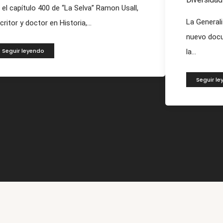
 el capítulo 400 de “La Selva” Ramon Usall,
La General
critor y doctor en Historia,...
nuevo docu
Seguir leyendo
la...
Seguir l