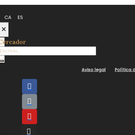
CA
ES
×
Cercador
Aviso legal
Política 