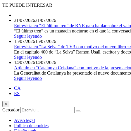
TE PUEDE INTERESAR
31/07/2026
31/07/2026
Entrevista en “El último tren” de RNE para hablar sobre el valo
“El último tren” es un magacín nocturno en el que la conversación
Seguir leyendo
15/07/2026
15/07/2026
Entrevista en “La Selva” de TV3 con motivo del nuevo libro «
En el capítulo 400 de “La Selva” Ramon Usall, escritor y doctor
Seguir leyendo
14/07/2026
14/07/2026
Artículo en “Catalunya Cristiana” con motivo de la presentaci
La Generalitat de Catalunya ha presentado el nuevo documento d
Seguir leyendo
CA
ES
×
Cercador
Aviso legal
Política de cookies
Diseño web