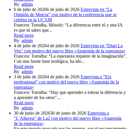
By
admin
6 de julio de 2026
6 de julio de 2026
Entrevista en “La
Opinión de Murcia” con motivo de la conferencia que se
celebra en la UCAM
Francesc Torralba, filósofo: “La diferencia entre tú y una IA
es que tú sabes que...
Read more
By
admin
4 de julio de 2026
4 de julio de 2026
Entrevista en “Diari La
Veu” con motivo del nuevo libro «Anatomía de la esperanza»
Francesc Torralba: “La esperanza requiere de la imaginación”.
Con una fuerte base teológica, ha ido...
Read more
By
admin
3 de julio de 2026
4 de julio de 2026
Entrevista a “Eix
professional” con motivo del nuevo libro «Anatomía de la
esperanza»
Francesc Torralba: “Hay que aprender a tolerar la diferencia y
a aprender de los otros”....
Read more
By
admin
30 de junio de 2026
30 de junio de 2026
Entrevista a
“L’Altaveu” de La2 con motivo del nuevo libro «Anatomía
de la esperanza»
En este mundo marcado por las guerras, por el encarecimiento