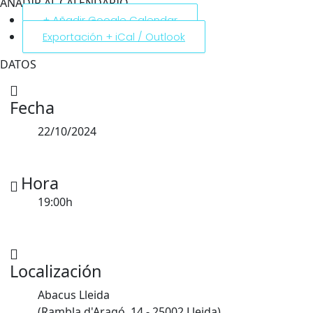
AÑADIR AL CALENDARIO
+ Añadir Google Calendar
Exportación + iCal / Outlook
DATOS
Fecha
22/10/2024
Hora
19:00h
Localización
Abacus Lleida
(Rambla d'Aragó, 14 - 25002 Lleida)