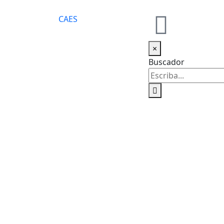
CA
ES
×
Buscador