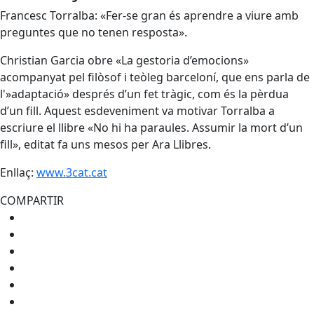
Francesc Torralba: «Fer-se gran és aprendre a viure amb
preguntes que no tenen resposta».
Christian Garcia obre «La gestoria d’emocions»
acompanyat pel filòsof i teòleg barceloní, que ens parla de
l'»adaptació» després d’un fet tràgic, com és la pèrdua
d’un fill. Aquest esdeveniment va motivar Torralba a
escriure el llibre «No hi ha paraules. Assumir la mort d’un
fill», editat fa uns mesos per Ara Llibres.
Enllaç:
www.3cat.cat
COMPARTIR