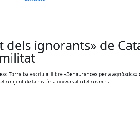
it dels ignorants» de Ca
militat
sc Torralba escriu al llibre «Benaurances per a agnòstics» d
n el conjunt de la història universal i del cosmos.