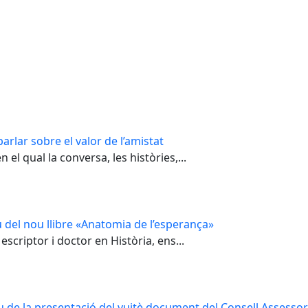
arlar sobre el valor de l’amistat
el qual la conversa, les històries,...
 del nou llibre «Anatomia de l’esperança»
escriptor i doctor en Història, ens...
u de la presentació del vuitè document del Consell Assessor 