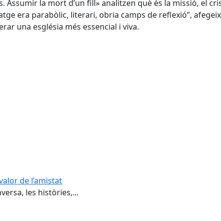
Assumir la mort d’un fill» analitzen què és la missió, el cri
uatge era parabòlic, literari, obria camps de reflexió”, afege
perar una església més essencial i viva.
valor de l’amistat
ersa, les històries,...