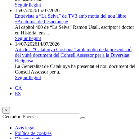
Seguir llegint
15/07/2026
15/07/2026
Entrevista a “La Selva” de TV3 amb motiu del nou llibre
«Anatomia de l’esperança»
Al capítol 400 de “La Selva” Ramon Usall, escriptor i doctor
en Història, ens...
Seguir llegint
14/07/2026
14/07/2026
Article a “Catalunya Cristiana” amb motiu de la presentació
del vuitè document del Consell Assessor per a la Diversitat
Religiosa
La Generalitat de Catalunya ha presentat el nou document del
Consell Assessor per a...
Seguir llegint
CA
ES
×
Cercador
Avís legal
Política de cookies
Disseny web