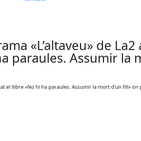
grama «L’altaveu» de La2
ha paraules. Assumir la m
cat el llibre «No hi ha paraules. Assumir la mort d’un fill» on