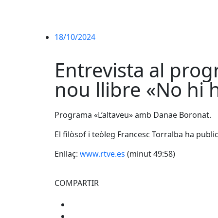
18/10/2024
Entrevista al pro
nou llibre «No hi 
Programa «L’altaveu» amb Danae Boronat.
El filòsof i teòleg Francesc Torralba ha publi
Enllaç:
www.rtve.es
(minut 49:58)
COMPARTIR