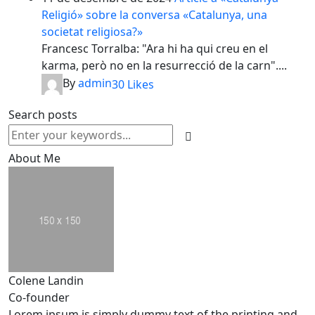
Religió» sobre la conversa «Catalunya, una
societat religiosa?»
Francesc Torralba: "Ara hi ha qui creu en el
karma, però no en la resurrecció de la carn"....
By
admin
30
Likes
Search posts
About Me
Colene Landin
Co-founder
Lorem ipsum is simply dummy text of the printing and