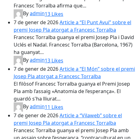
Francesc Torralba afirma que...
By
admin
13
Likes
7 de gener de 2026
Article a “El Punt Avui” sobre el
premi Josep Pla atorgat a Francesc Torralba
Francesc Torralba guanya el premi Josep Pla i David
Uclés el Nadal. Francesc Torralba (Barcelona, 1967)
ha guanyat...
By
admin
13
Likes
7 de gener de 2026
Article a “El Món” sobre el premi
Josep Pla atorgat a Francesc Torralba
El filòsof Francesc Torralba guanya el Premi Josep
Pla amb l’assaig «Anatomia de l’esperança». El
guardó s'ha lliurat...
By
admin
11
Likes
7 de gener de 2026
Article a “Vilaweb” sobre el
premi Josep Pla atorgat a Francesc Torralba
Francesc Torralba guanya el premi Josep Pla amb
un assaig sobre l’esperança, “contracultural en un