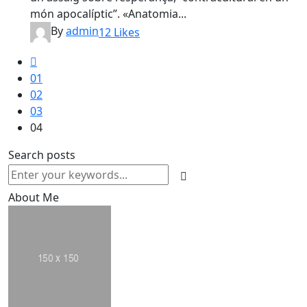
món apocalíptic”. «Anatomia...
By
admin
12
Likes
01
02
03
04
Search posts
About Me