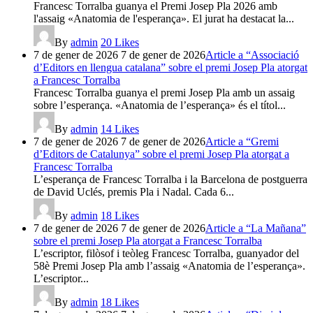
Francesc Torralba guanya el Premi Josep Pla 2026 amb
l'assaig «Anatomia de l'esperança». El jurat ha destacat la...
By
admin
20
Likes
7 de gener de 2026
7 de gener de 2026
Article a “Associació
d’Editors en llengua catalana” sobre el premi Josep Pla atorgat
a Francesc Torralba
Francesc Torralba guanya el premi Josep Pla amb un assaig
sobre l’esperança. «Anatomia de l’esperança» és el títol...
By
admin
14
Likes
7 de gener de 2026
7 de gener de 2026
Article a “Gremi
d’Editors de Catalunya” sobre el premi Josep Pla atorgat a
Francesc Torralba
L’esperança de Francesc Torralba i la Barcelona de postguerra
de David Uclés, premis Pla i Nadal. Cada 6...
By
admin
18
Likes
7 de gener de 2026
7 de gener de 2026
Article a “La Mañana”
sobre el premi Josep Pla atorgat a Francesc Torralba
L’escriptor, filòsof i teòleg Francesc Torralba, guanyador del
58è Premi Josep Pla amb l’assaig «Anatomia de l’esperança».
L’escriptor...
By
admin
18
Likes