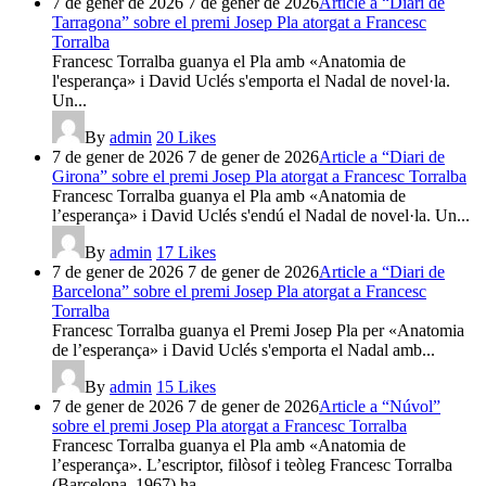
7 de gener de 2026
7 de gener de 2026
Article a “Diari de
Tarragona” sobre el premi Josep Pla atorgat a Francesc
Torralba
Francesc Torralba guanya el Pla amb «Anatomia de
l'esperança» i David Uclés s'emporta el Nadal de novel·la.
Un...
By
admin
20
Likes
7 de gener de 2026
7 de gener de 2026
Article a “Diari de
Girona” sobre el premi Josep Pla atorgat a Francesc Torralba
Francesc Torralba guanya el Pla amb «Anatomia de
l’esperança» i David Uclés s'endú el Nadal de novel·la. Un...
By
admin
17
Likes
7 de gener de 2026
7 de gener de 2026
Article a “Diari de
Barcelona” sobre el premi Josep Pla atorgat a Francesc
Torralba
Francesc Torralba guanya el Premi Josep Pla per «Anatomia
de l’esperança» i David Uclés s'emporta el Nadal amb...
By
admin
15
Likes
7 de gener de 2026
7 de gener de 2026
Article a “Núvol”
sobre el premi Josep Pla atorgat a Francesc Torralba
Francesc Torralba guanya el Pla amb «Anatomia de
l’esperança». L’escriptor, filòsof i teòleg Francesc Torralba
(Barcelona, 1967) ha...