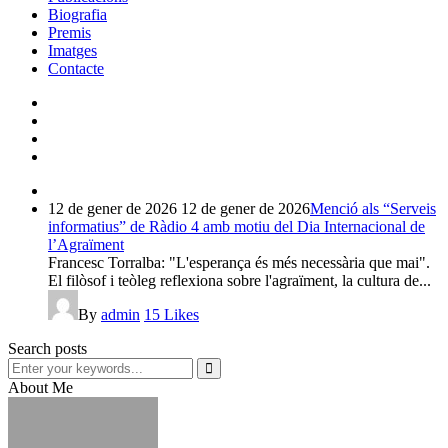
Biografia
Premis
Imatges
Contacte
12 de gener de 2026
12 de gener de 2026
Menció als “Serveis
informatius” de Ràdio 4 amb motiu del Dia Internacional de
l’Agraïment
Francesc Torralba: "L'esperança és més necessària que mai".
El filòsof i teòleg reflexiona sobre l'agraïment, la cultura de...
By
admin
15
Likes
Search posts
About Me