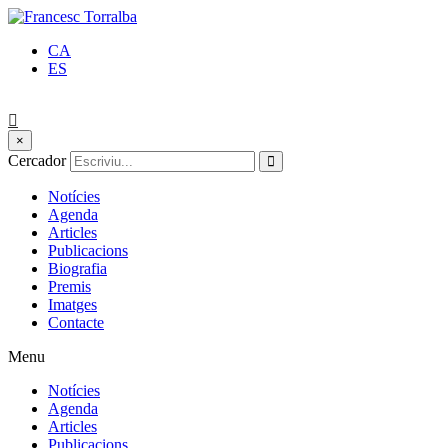
CA
ES
×
Cercador
Notícies
Agenda
Articles
Publicacions
Biografia
Premis
Imatges
Contacte
Menu
Notícies
Agenda
Articles
Publicacions