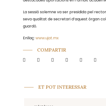
destacades aportacions en l’àmbit acadèmic, li
La sessió solemne va ser presidida pel recto
seva qualitat de secretari d’aquest òrgan co
guardó.
Enllaç:
www.ujat.mx
COMPARTIR
ET POT INTERESSAR