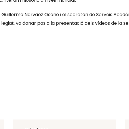
terari i filosòfic a nivell mundial.
r Guillermo Narváez Osorio i el secretari de Serveis Acad
l·legiat, va donar pas a la presentació dels vídeos de l