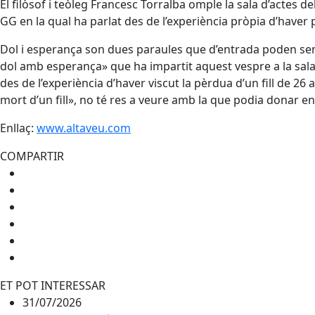
El filòsof i teòleg Francesc Torralba omple la sala d’acte
GG en la qual ha parlat des de l’experiència pròpia d’haver p
Dol i esperança son dues paraules que d’entrada poden sembl
dol amb esperança» que ha impartit aquest vespre a la sala 
des de l’experiència d’haver viscut la pèrdua d’un fill de 26
mort d’un fill», no té res a veure amb la que podia donar en
Enllaç:
www.altaveu.com
COMPARTIR
ET POT INTERESSAR
31/07/2026