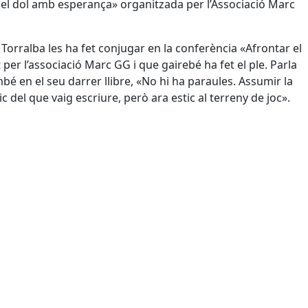
r el dol amb esperança» organitzada per l’Associació Marc
Torralba les ha fet conjugar en la conferència «Afrontar el
er l’associació Marc GG i que gairebé ha fet el ple. Parla
mbé en el seu darrer llibre, «No hi ha paraules. Assumir la
 del que vaig escriure, però ara estic al terreny de joc».