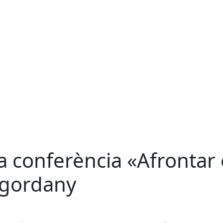
la conferència «Afrontar
ngordany