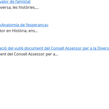
valor de l’amistat
ersa, les històries,...
e «Anatomia de l’esperança»
or en Història, ens...
ació del vuitè document del Consell Assessor per a la Divers
nt del Consell Assessor per a...