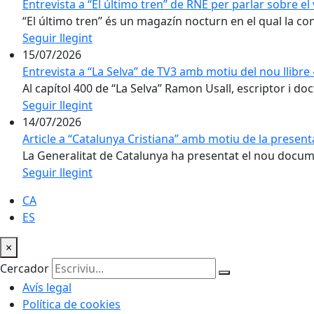
Entrevista a “El último tren” de RNE per parlar sobre el 
“El último tren” és un magazín nocturn en el qual la conv
Seguir llegint
15/07/2026
Entrevista a “La Selva” de TV3 amb motiu del nou llibr
Al capítol 400 de “La Selva” Ramon Usall, escriptor i doct
Seguir llegint
14/07/2026
Article a “Catalunya Cristiana” amb motiu de la present
La Generalitat de Catalunya ha presentat el nou docume
Seguir llegint
CA
ES
×
Cercador
Avís legal
Política de cookies