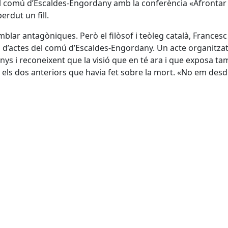
s del comú d’Escaldes-Engordany amb la conferència «Afronta
erdut un fill.
ar antagòniques. Però el filòsof i teòleg català, Francesc 
d’actes del comú d’Escaldes-Engordany. Un acte organitzat p
 anys i reconeixent que la visió que en té ara i que exposa ta
 els dos anteriors que havia fet sobre la mort. «No em desdic