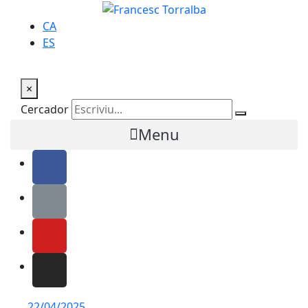
CA
ES
×
Cercador
Menu
22/04/2025