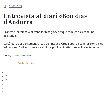
25/06/2024
Entrevista al diari «Bon dia»
d’Andorra
Francesc Torralba: «Cal treballar l’estigma, perquè l’addicció és com una
esclavitud».
La Càtedra del pensament cristià del Bisbat d’Urgell aborda com fer front a les
addiccions. El director explica el llibre publicat i reflexiona sobre el fenomen.
Enllaç:
www.bondia.ad
COMPARTIR