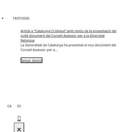
14/07/2026
Article a “Catalunya Cristiana” amb motiu de la presentació del
vuitè document del Consell Assessor per a la Diversitat
Religiosa
La Generalitat de Catalunya ha presentat el nou document del
Consell Assessor per a...
Seguir llegint
CA
ES
×