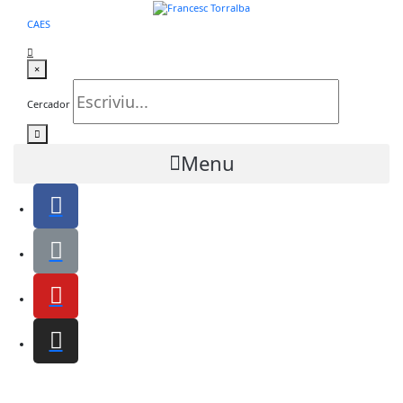
CA
ES
×
Cercador
Menu