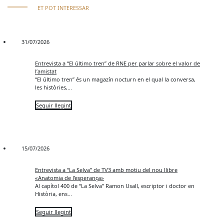
ET POT INTERESSAR
31/07/2026
Entrevista a “El último tren” de RNE per parlar sobre el valor de
l’amistat
“El último tren” és un magazín nocturn en el qual la conversa,
les històries,...
Seguir llegint
15/07/2026
Entrevista a “La Selva” de TV3 amb motiu del nou llibre
«Anatomia de l’esperança»
Al capítol 400 de “La Selva” Ramon Usall, escriptor i doctor en
Història, ens...
Seguir llegint