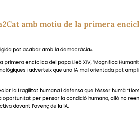
La2Cat amb motiu de la primera encícl
rigida pot acabar amb la democràcia».
la primera encíclica del papa Lleó XIV, ‘Magnifica Humanitas’
cnològiques i adverteix que una IA mal orientada pot amplia
or la fragilitat humana i defensa que l’ésser humà “floreix
 oportunitat per pensar la condició humana, allò no reem
ectiva davant l’avenç de la IA.