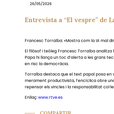
26/05/2026
Entrevista a “El vespre” de 
Francesc Torralba: «Mostra com la IA mal di
El filòsof i teòleg Francesc Torralba analitza 
Papa hi llança un toc d’alerta a les grans te
en risc la democràcia.
Torralba destaca que el text papal posa en val
merament productivista, l’encíclica obre una
repensar els vincles i la responsabilitat col·l
Enllaç:
www.rtve.es
COMPARTIR