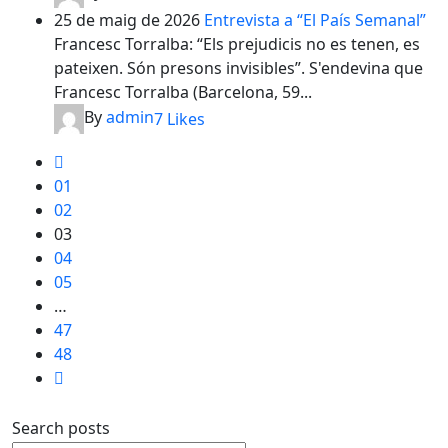
25 de maig de 2026
Entrevista a “El País Semanal”
Francesc Torralba: “Els prejudicis no es tenen, es
pateixen. Són presons invisibles”. S'endevina que
Francesc Torralba (Barcelona, 59...
By
admin
7
Likes
01
02
03
04
05
…
47
48
Search posts