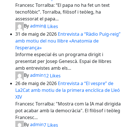
Francesc Torralba: “El papa no ha fet un text
tecnofòbic”. Torralba, filòsof i teòleg, ha
assessorat el papa...
By
admin
8
Likes
31 de maig de 2026
Entrevista a “Ràdio Puig-reig”
amb motiu del nou llibre «Anatomia de
l’esperança»
Informe especial és un programa dirigit i
presentat per Josep Genescà. Espai de llibres
amb entrevistes amb els...
By
admin
12
Likes
26 de maig de 2026
Entrevista a “El vespre” de
La2Cat amb motiu de la primera encíclica de Lleó
XIV
Francesc Torralba: "Mostra com la IA mal dirigida
pot acabar amb la democràcia". El filòsof i teòleg
Francesc...
By
admin
7
Likes