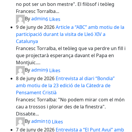
no pot ser un bon mestre". El filòsof i teòleg
Francesc Torralba...
By
admin
6
Likes
9 de juny de 2026
Article a “ABC” amb motiu de la
participació durant la visita de Lleó XIV a
Catalunya
Francesc Torralba, el teòleg que va perdre un fill i
que projectarà esperança davant el Papa en
Montjuïc....
By
admin
9
Likes
8 de juny de 2026
Entrevista al diari “Bondia”
amb motiu de la 23 edició de la Càtedra de
Pensament Cristià
Francesc Torralba: "No podem mirar com el món
cau a trossos i plorar des de la finestra".
Dissabte...
By
admin
10
Likes
7 de juny de 2026
Entrevista a “El Punt Avui” amb