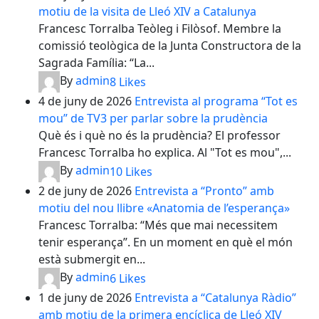
motiu de la visita de Lleó XIV a Catalunya
Francesc Torralba Teòleg i Filòsof. Membre la
comissió teològica de la Junta Constructora de la
Sagrada Família: “La...
By
admin
8
Likes
4 de juny de 2026
Entrevista al programa “Tot es
mou” de TV3 per parlar sobre la prudència
Què és i què no és la prudència? El professor
Francesc Torralba ho explica. Al "Tot es mou",...
By
admin
10
Likes
2 de juny de 2026
Entrevista a “Pronto” amb
motiu del nou llibre «Anatomia de l’esperança»
Francesc Torralba: “Més que mai necessitem
tenir esperança”. En un moment en què el món
està submergit en...
By
admin
6
Likes
1 de juny de 2026
Entrevista a “Catalunya Ràdio”
amb motiu de la primera encíclica de Lleó XIV