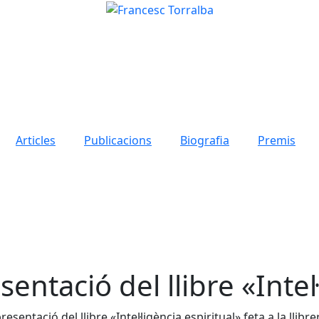
Articles
Publicacions
Biografia
Premis
ntació del llibre «Intel·
ntació del llibre «Intel·ligència espiritual» feta a la llibr