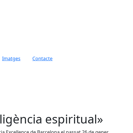
Imatges
Contacte
ligència espiritual»
eria Excellence de Barcelona el passat 26 de gener.