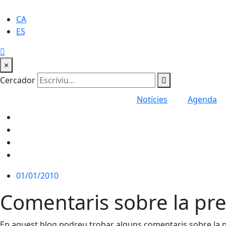
CA
ES
×
Cercador
Notícies
Agenda
01/01/2010
Comentaris sobre la prese
En aquest blog podreu trobar alguns comentaris sobre la prese