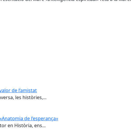
valor de l’amistat
ersa, les històries,...
e «Anatomia de l’esperança»
or en Història, ens...