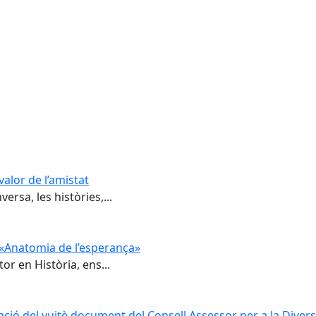
valor de l’amistat
ersa, les històries,...
e «Anatomia de l’esperança»
or en Història, ens...
ació del vuitè document del Consell Assessor per a la Divers