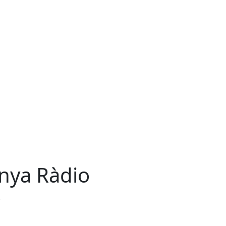
unya Ràdio
.