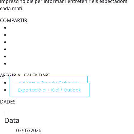
imprescindible per informar i entretenir els espectadors
cada matí.
COMPARTIR
AFEGIR AL CALENDARI
+ Afegir a Google Calendar
Exportació a + iCal / Outlook
DADES
Data
03/07/2026