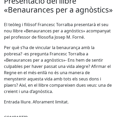
Presentació del llibre
«Benaurances per a agnòstics»
El teòleg i filòsof Francesc Torralba presentarà el seu
nou llibre «Benaurances per a agnòstics» acompanyat
pel professor de filosofia Josep M. Forné.
Per què s’ha de vincular la benaurança amb la
pobresa? -es pregunta Francesc Torralba a
«Benaurances per a agnòstics»- Ens hem de sentir
culpables per haver passat una vida alegre? Afirmar el
Regne en el més-enllà no és una manera de
menystenir aquesta vida amb tots els seus dons i
plaers? Així, en el llibre compareixen dues veus: una de
creient i una d’agnòstica.
Entrada lliure. Aforament limitat.