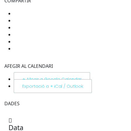
COMPARTIR
AFEGIR AL CALENDARI
+ Afegir a Google Calendar
Exportació a + iCal / Outlook
DADES
Data