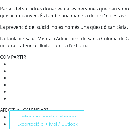
Parlar del suïcidi és donar veu a les persones que han sobre
que acompanyen. És també una manera de dir: “no estàs so
La prevenció del suïcidi no és només una qüestió sanitària,
La Taula de Salut Mental i Addiccions de Santa Coloma de Gr
millorar l’atenció i lluitar contra l’estigma.
COMPARTIR
AFEGIR AL CALENDARI
+ Afegir a Google Calendar
Exportació a + iCal / Outlook