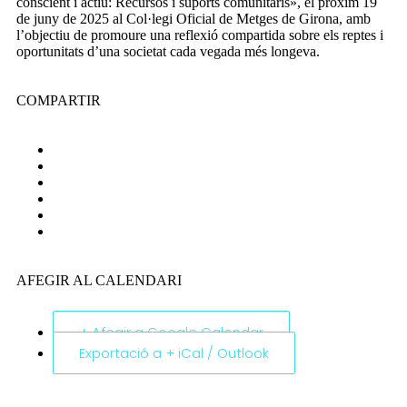
conscient i actiu: Recursos i suports comunitaris», el pròxim 19
de juny de 2025 al Col·legi Oficial de Metges de Girona, amb
l’objectiu de promoure una reflexió compartida sobre els reptes i
oportunitats d’una societat cada vegada més longeva.
COMPARTIR
AFEGIR AL CALENDARI
+ Afegir a Google Calendar
Exportació a + iCal / Outlook