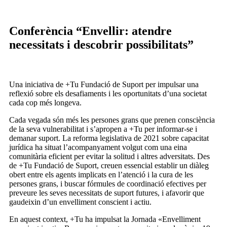
Conferència “Envellir: atendre
necessitats i descobrir possibilitats”
Una iniciativa de +Tu Fundació de Suport per impulsar una
reflexió sobre els desafiaments i les oportunitats d’una societat
cada cop més longeva.
Cada vegada són més les persones grans que prenen consciència
de la seva vulnerabilitat i s’apropen a +Tu per informar-se i
demanar suport. La reforma legislativa de 2021 sobre capacitat
jurídica ha situat l’acompanyament volgut com una eina
comunitària eficient per evitar la solitud i altres adversitats. Des
de +Tu Fundació de Suport, creuen essencial establir un diàleg
obert entre els agents implicats en l’atenció i la cura de les
persones grans, i buscar fórmules de coordinació efectives per
preveure les seves necessitats de suport futures, i afavorir que
gaudeixin d’un envelliment conscient i actiu.
En aquest context, +Tu ha impulsat la Jornada «Envelliment