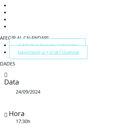
AFEGIR AL CALENDARI
+ Afegir a Google Calendar
Exportació a + iCal / Outlook
DADES
Data
24/09/2024
Hora
17:30h