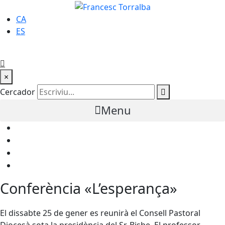
CA
ES
×
Cercador
Menu
Conferència «L’esperança»
El dissabte 25 de gener es reunirà el Consell Pastoral
Diocesà sota la presidència del Sr. Bisbe. El professor