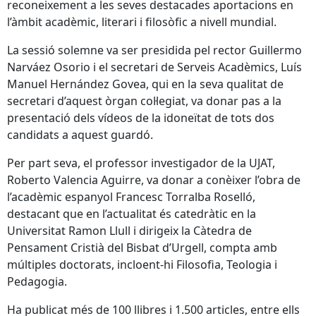
reconeixement a les seves destacades aportacions en
l’àmbit acadèmic, literari i filosòfic a nivell mundial.
La sessió solemne va ser presidida pel rector Guillermo
Narváez Osorio i el secretari de Serveis Acadèmics, Luís
Manuel Hernández Govea, qui en la seva qualitat de
secretari d’aquest òrgan col·legiat, va donar pas a la
presentació dels vídeos de la idoneïtat de tots dos
candidats a aquest guardó.
Per part seva, el professor investigador de la UJAT,
Roberto Valencia Aguirre, va donar a conèixer l’obra de
l’acadèmic espanyol Francesc Torralba Roselló,
destacant que en l’actualitat és catedràtic en la
Universitat Ramon Llull i dirigeix la Càtedra de
Pensament Cristià del Bisbat d’Urgell, compta amb
múltiples doctorats, incloent-hi Filosofia, Teologia i
Pedagogia.
Ha publicat més de 100 llibres i 1.500 articles, entre ells