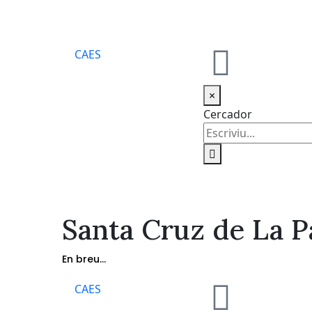
CA
ES
×
Cercador
Santa Cruz de La 
En breu...
CA
ES