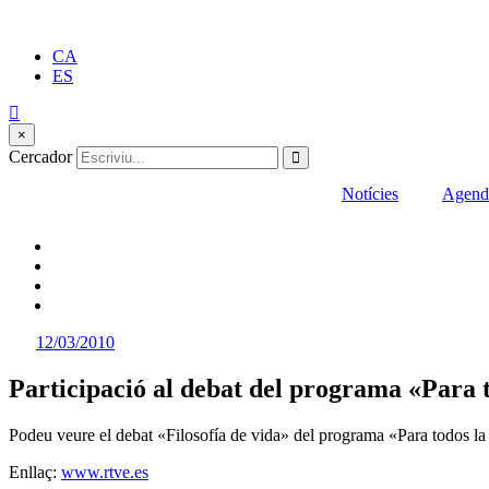
CA
ES
×
Cercador
Notícies
Agend
12/03/2010
Participació al debat del programa «Para
Podeu veure el debat «Filosofía de vida» del programa «Para todos la 
Enllaç:
www.rtve.es