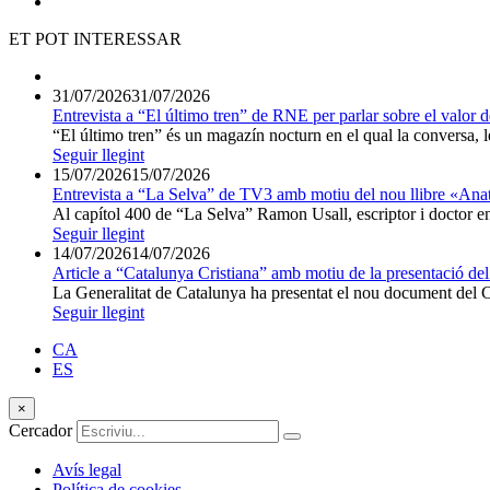
ET POT INTERESSAR
31/07/2026
31/07/2026
Entrevista a “El último tren” de RNE per parlar sobre el valor d
“El último tren” és un magazín nocturn en el qual la conversa, les
Seguir llegint
15/07/2026
15/07/2026
Entrevista a “La Selva” de TV3 amb motiu del nou llibre «Ana
Al capítol 400 de “La Selva” Ramon Usall, escriptor i doctor en 
Seguir llegint
14/07/2026
14/07/2026
Article a “Catalunya Cristiana” amb motiu de la presentació del
La Generalitat de Catalunya ha presentat el nou document del Co
Seguir llegint
CA
ES
×
Cercador
Avís legal
Política de cookies