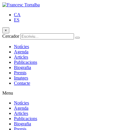
CA
ES
×
Cercador
Notícies
Agenda
Articles
Publicacions
Biografia
Premis
Imatges
Contacte
Menu
Notícies
Agenda
Articles
Publicacions
Biografia
Premis