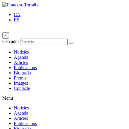
CA
ES
×
Cercador
Notícies
Agenda
Articles
Publicacions
Biografia
Premis
Imatges
Contacte
Menu
Notícies
Agenda
Articles
Publicacions
Biografia