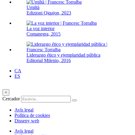
Umiltà
Edizioni Qiqajon, 2023
La voz interior
Comanegra, 2015
Liderazgo ético y ejemplaridad pública
Editorial Milenio, 2016
CA
ES
×
Cercador
Avís legal
Política de cookies
Disseny web
Avís legal