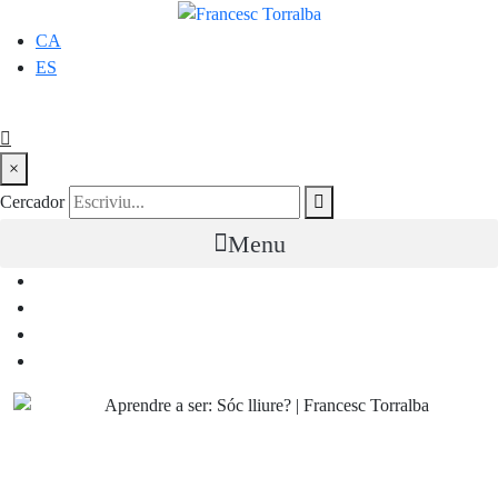
CA
ES
×
Cercador
Menu