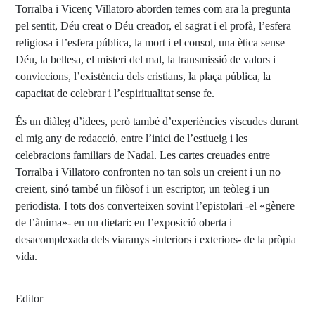
Torralba i Vicenç Villatoro aborden temes com ara la pregunta
pel sentit, Déu creat o Déu creador, el sagrat i el profà, l’esfera
religiosa i l’esfera pública, la mort i el consol, una ètica sense
Déu, la bellesa, el misteri del mal, la transmissió de valors i
conviccions, l’existència dels cristians, la plaça pública, la
capacitat de celebrar i l’espiritualitat sense fe.
És un diàleg d’idees, però també d’experiències viscudes durant
el mig any de redacció, entre l’inici de l’estiueig i les
celebracions familiars de Nadal. Les cartes creuades entre
Torralba i Villatoro confronten no tan sols un creient i un no
creient, sinó també un filòsof i un escriptor, un teòleg i un
periodista. I tots dos converteixen sovint l’epistolari -el «gènere
de l’ànima»- en un dietari: en l’exposició oberta i
desacomplexada dels viaranys -interiors i exteriors- de la pròpia
vida.
Editor