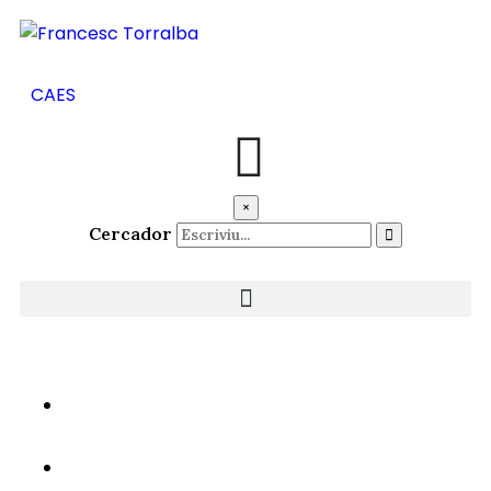
CA
ES
×
Cercador