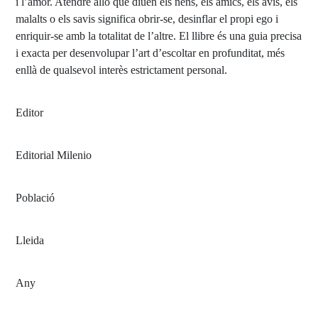
i l’amor. Atendre allò que diuen els nens, els amics, els avis, els
malalts o els savis significa obrir-se, desinflar el propi ego i
enriquir-se amb la totalitat de l’altre. El llibre és una guia precisa
i exacta per desenvolupar l’art d’escoltar en profunditat, més
enllà de qualsevol interès estrictament personal.
Editor
Editorial Milenio
Població
Lleida
Any