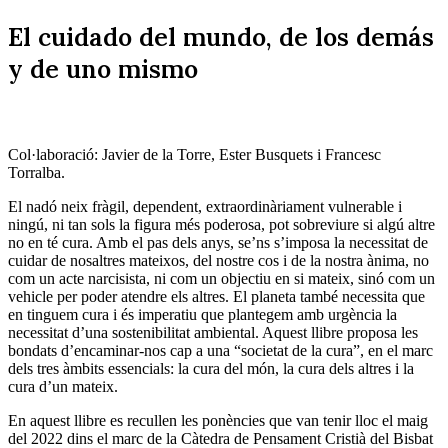
El cuidado del mundo, de los demás
y de uno mismo
Col·laboració: Javier de la Torre, Ester Busquets i Francesc
Torralba.
El nadó neix fràgil, dependent, extraordinàriament vulnerable i
ningú, ni tan sols la figura més poderosa, pot sobreviure si algú altre
no en té cura. Amb el pas dels anys, se’ns s’imposa la necessitat de
cuidar de nosaltres mateixos, del nostre cos i de la nostra ànima, no
com un acte narcisista, ni com un objectiu en si mateix, sinó com un
vehicle per poder atendre els altres. El planeta també necessita que
en tinguem cura i és imperatiu que plantegem amb urgència la
necessitat d’una sostenibilitat ambiental. Aquest llibre proposa les
bondats d’encaminar-nos cap a una “societat de la cura”, en el marc
dels tres àmbits essencials: la cura del món, la cura dels altres i la
cura d’un mateix.
En aquest llibre es recullen les ponències que van tenir lloc el maig
del 2022 dins el marc de la Càtedra de Pensament Cristià del Bisbat