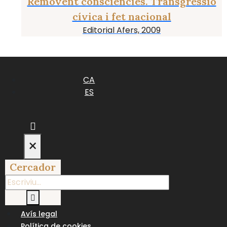
Removent consciències. Transgressió
cívica i fet nacional
Editorial Afers, 2009
CA
ES
×
Cercador
Avís legal
Política de cookies