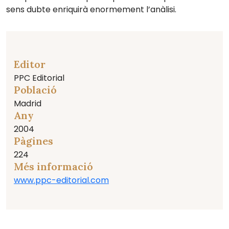
sens dubte enriquirà enormement l’anàlisi.
Editor
PPC Editorial
Població
Madrid
Any
2004
Pàgines
224
Més informació
www.ppc-editorial.com