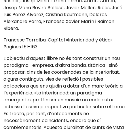
Roselló, Josep Maria Lozano Lerma, Antoni Comín,
Josep Maria Rovira Belloso, Javier Melloni Ribas, José
Luis Pérez Álvarez, Cristina Kaufmann, Dolores
Aleixandre Parra, Francesc Xavier Marín i Raimon
Ribera.
Francesc Torralba: Capítol «Interioridad y ética».
Pàgines 151-163.
L’objectiu d’aquest llibre no és tant construir un nou
paradigma -empresa, d’altra banda, titànica- sinó
proposar, dins de les coordenades de la interioritat,
alguns continguts, vies de reflexió i possibles
aplicacions que ens ajudin a dotar d’un marc teòric a
l’experiència. «La interioridad: un paradigma
emergente» pretén ser un mosaic on cada autor
esbossa la seva perspectiva particular sobre el tema.
Es tracta, per tant, d’enfocaments no
necessàriament coincidents, encara que sí
complementaris. Aquesta pluralitat de punts de vista