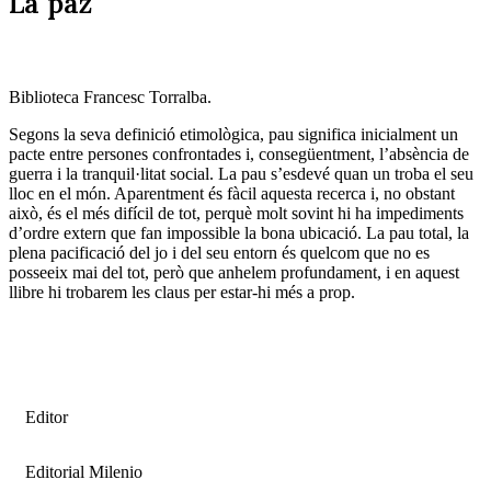
La paz
Biblioteca Francesc Torralba.
Segons la seva definició etimològica, pau significa inicialment un
pacte entre persones confrontades i, consegüentment, l’absència de
guerra i la tranquil·litat social. La pau s’esdevé quan un troba el seu
lloc en el món. Aparentment és fàcil aquesta recerca i, no obstant
això, és el més difícil de tot, perquè molt sovint hi ha impediments
d’ordre extern que fan impossible la bona ubicació. La pau total, la
plena pacificació del jo i del seu entorn és quelcom que no es
posseeix mai del tot, però que anhelem profundament, i en aquest
llibre hi trobarem les claus per estar-hi més a prop.
Editor
Editorial Milenio