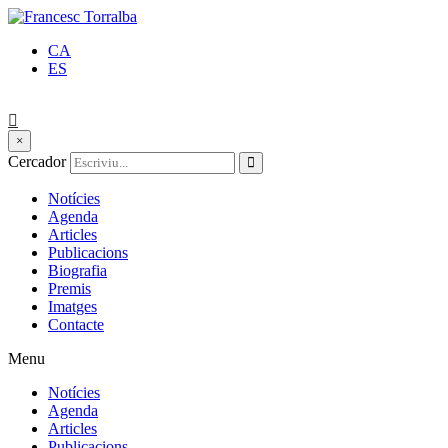
CA
ES
×
Cercador
Notícies
Agenda
Articles
Publicacions
Biografia
Premis
Imatges
Contacte
Menu
Notícies
Agenda
Articles
Publicacions