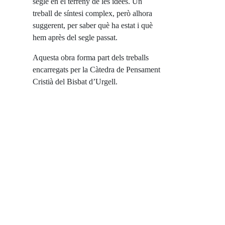
segle en el terreny de les idees. Un
treball de síntesi complex, però alhora
suggerent, per saber què ha estat i què
hem après del segle passat.
Aquesta obra forma part dels treballs
encarregats per la Càtedra de Pensament
Cristià del Bisbat d’Urgell.