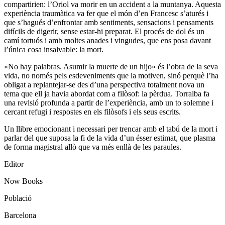
compartirien: l’Oriol va morir en un accident a la muntanya. Aquesta
experiència traumàtica va fer que el món d’en Francesc s’aturés i
que s’hagués d’enfrontar amb sentiments, sensacions i pensaments
difícils de digerir, sense estar-hi preparat. El procés de dol és un
camí tortuós i amb moltes anades i vingudes, que ens posa davant
l’única cosa insalvable: la mort.
«No hay palabras. Asumir la muerte de un hijo» és l’obra de la seva
vida, no només pels esdeveniments que la motiven, sinó perquè l’ha
obligat a replantejar-se des d’una perspectiva totalment nova un
tema que ell ja havia abordat com a filòsof: la pèrdua. Torralba fa
una revisió profunda a partir de l’experiència, amb un to solemne i
cercant refugi i respostes en els filòsofs i els seus escrits.
Un llibre emocionant i necessari per trencar amb el tabú de la mort i
parlar del que suposa la fi de la vida d’un ésser estimat, que plasma
de forma magistral allò que va més enllà de les paraules.
Editor
Now Books
Població
Barcelona