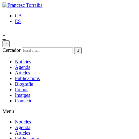
CA
ES
×
Cercador
Notícies
Agenda
Articles
Publicacions
Biografia
Premis
Imatges
Contacte
Menu
Notícies
Agenda
Articles
Publicacions