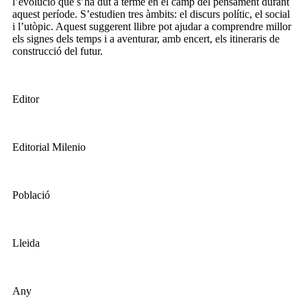
l’evolució que s’ha dut a terme en el camp del pensament durant
aquest període. S’estudien tres àmbits: el discurs polític, el social
i l’utòpic. Aquest suggerent llibre pot ajudar a comprendre millor
els signes dels temps i a aventurar, amb encert, els itineraris de
construcció del futur.
Editor
Editorial Milenio
Població
Lleida
Any