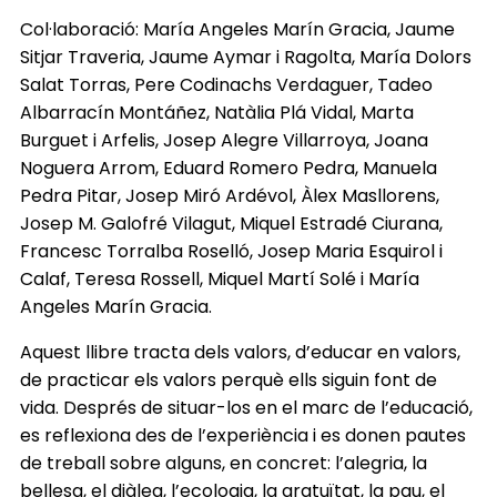
Col·laboració: María Angeles Marín Gracia, Jaume
Sitjar Traveria, Jaume Aymar i Ragolta, María Dolors
Salat Torras, Pere Codinachs Verdaguer, Tadeo
Albarracín Montáñez, Natàlia Plá Vidal, Marta
Burguet i Arfelis, Josep Alegre Villarroya, Joana
Noguera Arrom, Eduard Romero Pedra, Manuela
Pedra Pitar, Josep Miró Ardévol, Àlex Masllorens,
Josep M. Galofré Vilagut, Miquel Estradé Ciurana,
Francesc Torralba Roselló, Josep Maria Esquirol i
Calaf, Teresa Rossell, Miquel Martí Solé i María
Angeles Marín Gracia.
Aquest llibre tracta dels valors, d’educar en valors,
de practicar els valors perquè ells siguin font de
vida. Després de situar-los en el marc de l’educació,
es reflexiona des de l’experiència i es donen pautes
de treball sobre alguns, en concret: l’alegria, la
bellesa, el diàleg, l’ecologia, la gratuïtat, la pau, el