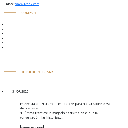
Enlace:
www.ivoox.com
COMPARTIR
TE PUEDE INTERESAR
31/07/2026
Entrevista en “El último tren” de RNE para hablar sobre el valor
de la amistad
“El último tren” es un magacín nocturno en el que la
conversación, las historias,...
Seguir leyendo