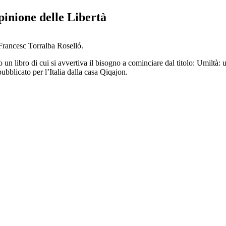
pinione delle Libertà
Francesc Torralba Roselló.
n libro di cui si avvertiva il bisogno a cominciare dal titolo: Umiltà: u
blicato per l’Italia dalla casa Qiqajon.