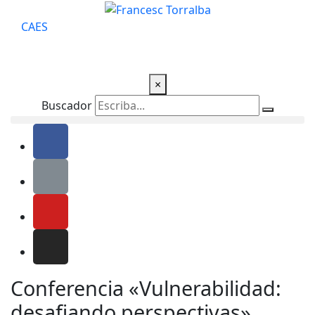
CA
ES
×
Buscador
Conferencia «Vulnerabilidad:
desafiando perspectivas»